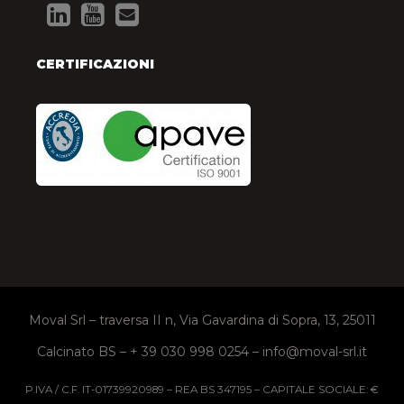
CERTIFICAZIONI
Moval Srl – traversa II n, Via Gavardina di Sopra, 13, 25011
Calcinato BS – + 39 030 998 0254 – info@moval-srl.it
P.IVA / C.F. IT-01739920989 – REA BS 347195 – CAPITALE SOCIALE: €