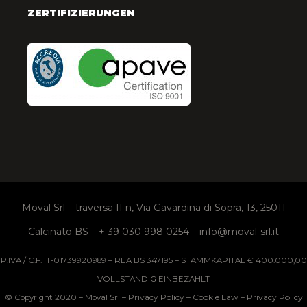
ZERTIFIZIERUNGEN
Moval Srl – traversa II n, Via Gavardina di Sopra, 13, 25011
Calcinato BS – + 39 030 998 0254 – info@moval-srl.it
P.IVA / C.F. IT-01739920989 – REA BS 347195 – STAMMKAPITAL € 400.000,00
VOLLSTÄNDIG EINBEZAHLT
Privacy Policy
Cookie Law
Privacy Policy
© Copyright 2020 – Moval Srl –
–
–